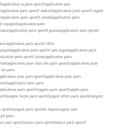
f|application ia paris sportif|application pari
f|application paris sportif android|application paris sportif argent
ue|application paris sportif canada|application paris
if espagnol|application paris
 france|application paris sportif gratuit|application paris sportif
roc|application paris sportif offre
paypal|application paris sportif sans argent|application paris
plication paris sportif suisse|application paris
irtuel|application pour faire des paris sportifs|application pour
 les paris
application pour paris sportif|application pour paris
portif|application suivi paris
pplications paris sportifs|applis paris sportif|applis paris
rtifs|argent facile paris sportif|argent offert paris sportifs|argent
s sportifs|argent paris sportifs impots|argent sans
rjel paris
uce pari sportif|astuce paris sportif|astuce paris sportif