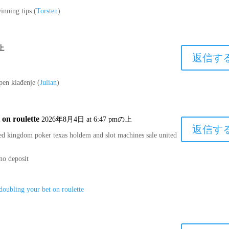
inning tips (
Torsten
)
の上
返信す
pen klađenje (
Julian
)
 on roulette
2026年8月4日 at 6:47 pmの上
返信す
ted kingdom poker texas holdem and slot machines sale united
no deposit
doubling your bet on roulette