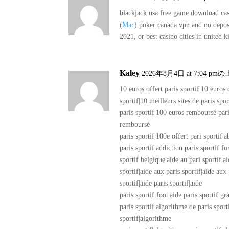
blackjack usa free game download cas
(
Mac
) poker canada vpn and no depos
2021, or best casino cities in united
Kaley
2026年8月4日 at 7:04 pmの
10 euros offert paris sportif|10 euros 
sportif|10 meilleurs sites de paris spo
paris sportif|100 euros remboursé paris
remboursé
paris sportif|100e offert pari sportif|
paris sportif|addiction paris sportif f
sportif belgique|aide au pari sportif|a
sportif|aide aux paris sportif|aide aux 
sportif|aide paris sportif|aide
paris sportif foot|aide paris sportif gr
paris sportif|algorithme de paris sport
sportif|algorithme