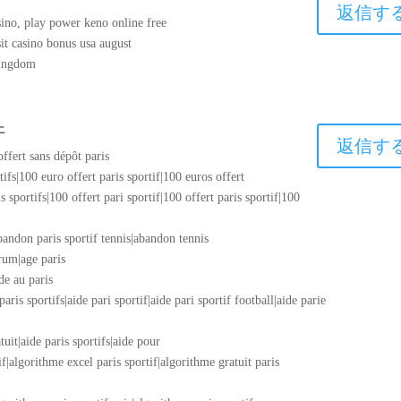
返信す
ino, play power keno online free
it casino bonus usa august
 kingdom
上
返信す
offert sans dépôt paris
rtifs|100 euro offert paris sportif|100 euros offert
 sportifs|100 offert pari sportif|100 offert paris sportif|100
abandon paris sportif tennis|abandon tennis
orum|age paris
ide au paris
paris sportifs|aide pari sportif|aide pari sportif football|aide parie
atuit|aide paris sportifs|aide pour
if|algorithme excel paris sportif|algorithme gratuit paris