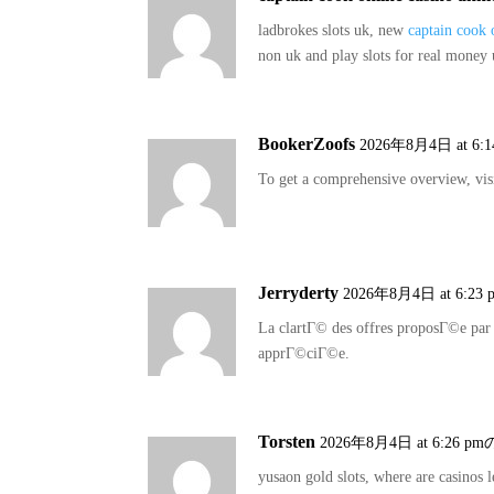
ladbrokes slots uk, new
captain cook 
non uk and play slots for real money u
BookerZoofs
2026年8月4日 at 6:
To get a comprehensive overview, vis
Jerryderty
2026年8月4日 at 6:2
La clartГ© des offres proposГ©e pa
apprГ©ciГ©e.
Torsten
2026年8月4日 at 6:26 p
yusaon gold slots, where are casinos l