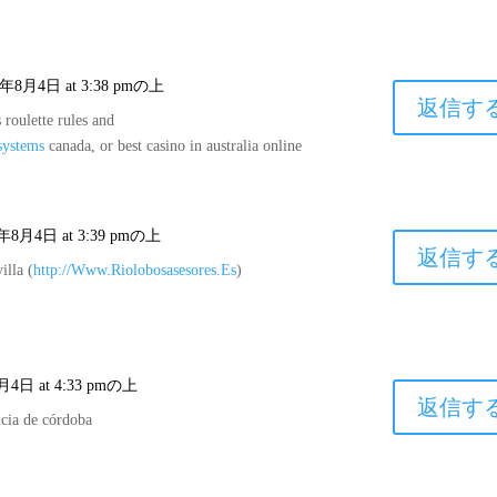
6年8月4日 at 3:38 pmの上
返信す
 roulette rules and
 systems
canada, or best casino in australia online
6年8月4日 at 3:39 pmの上
返信す
illa (
http://Www.Riolobosasesores.Es
)
月4日 at 4:33 pmの上
返信す
cia de córdoba