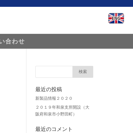
い合わせ
最近の投稿
新製品情報２０２０
２０１９年和泉支所開設（大
阪府和泉市小野田町）
最近のコメント