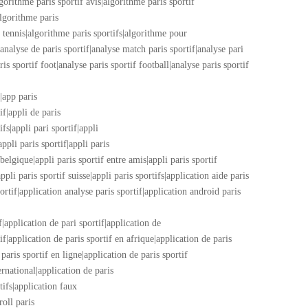
lgorithme paris sportif avis|algorithme paris sportif
algorithme paris
f tennis|algorithme paris sportifs|algorithme pour
f|analyse de paris sportif|analyse match paris sportif|analyse pari
ris sportif foot|analyse paris sportif football|analyse paris sportif
f|app paris
if|appli de paris
ifs|appli pari sportif|appli
appli paris sportif|appli paris
 belgique|appli paris sportif entre amis|appli paris sportif
appli paris sportif suisse|appli paris sportifs|application aide paris
ortif|application analyse paris sportif|application android paris
f|application de pari sportif|application de
tif|application de paris sportif en afrique|application de paris
 paris sportif en ligne|application de paris sportif
ernational|application de paris
rtifs|application faux
roll paris