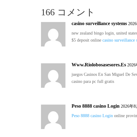
166 コメント
casino surveillance systems
202
new zealand bingo login, united states
$5 deposit online
casino surveillance
Www.Riolobosasesores.Es
202
juegos Casinos En San Miguel De Sev
casino para pc full gratis
Peso 8888 casino Login
2026年8
Peso 8888 casino Login
online provin